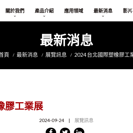
關於我們
產品介紹
應用領域
最新消息
影片
品牌故事
單針床經編針織機
展覽訊息
最新消息
經營理念
雙針床經編針織機
企業新聞
專業服務
押出機
部落格
首頁
最新消息
展覽訊息
2024 台北國際塑橡膠工
分條延伸機
問與答
塑橡膠工業展
2024-09-24
|
展覽訊息