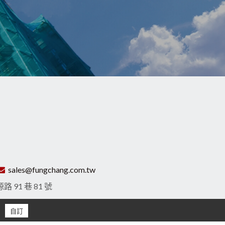
sales@fungchang.com.tw
 91 巷 81 號
自訂