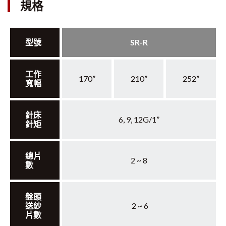
規格
型號
SR-R
工作
170”
210”
252”
寬幅
針床
6, 9, 12G/1”
針矩
總片
2 ~ 8
數
盤頭
送紗
2 ~ 6
片數